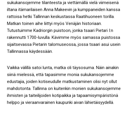
sukukansojemme tilanteesta ja viettämällä vielä viimeisenä
iltana itämarilaisen Anna Makeevin ja kumppaneiden kanssa
rattoisa hetki Tallinnan keskustassa Raatihuoneen torilla.
Matkan toinen aihe liittyi myös Venäjän historiaan.
Tutustuimme Kadriorgin puistoon, jonka tsaari Pietari I:n
rakennutti 1700-luvulla. Kävimme myös samassa puistossa
sijaitsevassa Pietarin talomuseossa, jossa tsaari asui usein
Tallinnassa käydessään.
Vaikka välillä satoi lunta, matka oli täysosuma. Näin ainakin
siinä mielessä, että tapasimme monia sukukansojemme
edustajia, joiden kotiseudulle matkustaminen olisi nyt ollut
mahdotonta. Tallinna on kuitenkin monien sukukansojemme
ihmisten ja taiteilijoiden kotipaikka ja tapaamisympäristönä
helppo ja vieraanvarainen kaupunki aivan lähietäisyydellä.