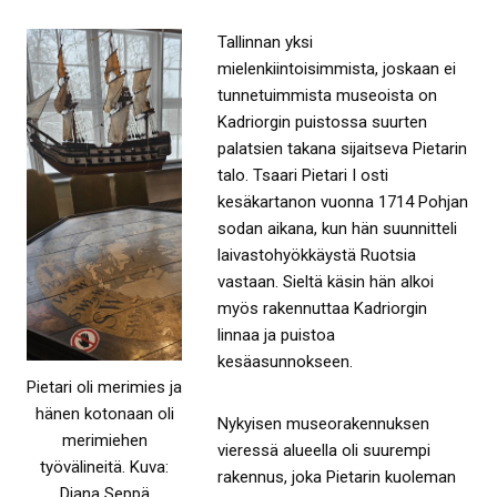
Tallinnan yksi
mielenkiintoisimmista, joskaan ei
tunnetuimmista museoista on
Kadriorgin puistossa suurten
palatsien takana sijaitseva Pietarin
talo. Tsaari Pietari I osti
kesäkartanon vuonna 1714 Pohjan
sodan aikana, kun hän suunnitteli
laivastohyökkäystä Ruotsia
vastaan. Sieltä käsin hän alkoi
myös rakennuttaa Kadriorgin
linnaa ja puistoa
kesäasunnokseen.
Pietari oli merimies ja
hänen kotonaan oli
Nykyisen museorakennuksen
merimiehen
vieressä alueella oli suurempi
työvälineitä. Kuva:
rakennus, joka Pietarin kuoleman
Diana Seppä