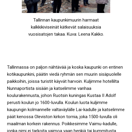
Tallinnan kaupunkimuurin harmaat
kalkkikiviseinät kätkevät salaisuuksia
vuosisatojen takaa. Kuva: Leena Kakko.
Tallinnassa on paljon nähtävää ja koska kaupunki on entinen
kotikaupunkini, päätin viedä ryhmän sen muurin sisäpuolelle
paikkoihin, joissa turistit käyvät harvoin. Kuljimme hotellilta
Nunnaportista sisään ja katselimme vanhaa
koulurakennusta, johon Ruotsin kuningas Kustaa II Adolf
perusti koulun jo 1600-luvulla. Koulun luota kuljimme
kaupungin kolmannelle valtaväylälle Lai-kadulle ja katselimme
päät kenossa Oleviston kirkon tornia, joka 1500-luvulla oli
maailman korkein rakennus. Poikkesimme Vaimu-kadulle,
jonka nimi ei tarkoita vaimoa vaan henkiä tai kummitusta.