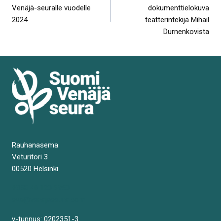
selaus
Venäjä-seuralle vuodelle
dokumenttielokuva
2024
teatterintekijä Mihail
Durnenkovista
Rauhanasema
Veturitori 3
00520 Helsinki
+358 40 120 6950
svs@venajaseura.com
y-tunnus: 0202351-3