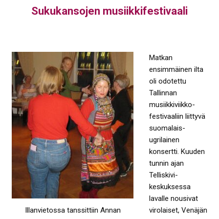
Sukukansojen musiikkifestivaali
Matkan
ensimmäinen ilta
oli odotettu
Tallinnan
musiikkiviikko-
festivaaliin liittyvä
suomalais-
ugrilainen
konsertti. Kuuden
tunnin ajan
Telliskivi-
keskuksessa
lavalle nousivat
virolaiset, Venäjän
Illanvietossa tanssittiin Annan