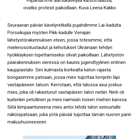
Piipahdimme aamukävelyllä katsomaassa,
ovatko protesit paikoillaan. Kuva Leena Kakko
Seuraavan päivän kävelyretkellä pujahdimme Lai-kadulta
Pörssikujaa myöten Pikk-kadulle Venäjän
lähetystörakennuksen eteen, jossa totesimme, että
mielenosoitustaulut ja kehotukset Ukrainaan tehdyn
hyökkäyksen lopettamiseksi olivat paikoillaan. Lähetystön
päärakennuksen vieressä on kaunis jugendtyylinen entinen
kauppiastalo. Sen kulmasta korkealta katon rajasta
bongasimme patsaan, jossa mies tuijottaa lornjetin läpi
vastapäiseen taloon. Kerrotaan, että talossa asui joskus
mies, joka oli rakastunut vastapäisen talon neitiin. Neiti oli
kuitenkin petollinen ja meni naimisiin toisen miehen kanssa.
Siitä kimpaantuneena mies antoi tehdä talon seinustalle
näköispatsaan, joka yötä päivää tuijottaa tämän nuoren parin
makuuhuoneeseen.