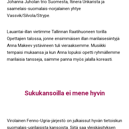
Johanna Juholan trio Suomesta, Itinera Unkarista ja
saamelais-suomalais-norjalainen yhtye
Vassvik/Silvola/Strype.
Lauantai-illan vietimme Tallinnan Raatihuoneen torilla
Opettajien talossa, jonne ensimmäisen illan marilaisesiintyjä
Anna Makeev ystävineen tuli vieraaksemme. Musiikki
tempaisi mukaansa ja kun Anna lopuksi opetti ryhmällemme
marilaisia tansseja, saimme panna myös jalalla koreasti.
Sukukansoilla ei mene hyvin
Virolainen Fenno-Ugria-järjestö on julkaissut hyvän tietoiskun
suomalais-ugrilaisista kansoista. Siitä saa yleiskäsityksen