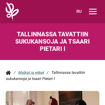
Siirry
sisältöön
RU
TALLINNASSA TAVATTIIN
SUKUKANSOJA JA TSAARI
PIETARI I
/
Matkat ja retket
/
Tallinnassa tavattiin
sukukansoja ja tsaari Pietari I