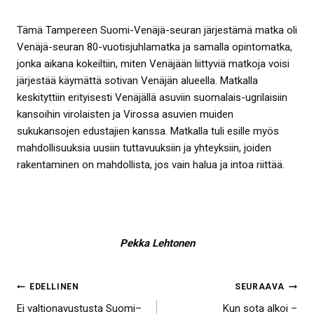
Tämä Tampereen Suomi-Venäjä-seuran järjestämä matka oli
Venäjä-seuran 80-vuotisjuhlamatka ja samalla opintomatka,
jonka aikana kokeiltiin, miten Venäjään liittyviä matkoja voisi
järjestää käymättä sotivan Venäjän alueella. Matkalla
keskityttiin erityisesti Venäjällä asuviin suomalais-ugrilaisiin
kansoihin virolaisten ja Virossa asuvien muiden
sukukansojen edustajien kanssa. Matkalla tuli esille myös
mahdollisuuksia uusiin tuttavuuksiin ja yhteyksiin, joiden
rakentaminen on mahdollista, jos vain halua ja intoa riittää.
Pekka Lehtonen
Artikkelien
EDELLINEN
SEURAAVA
Ei valtionavustusta Suomi–
Kun sota alkoi –