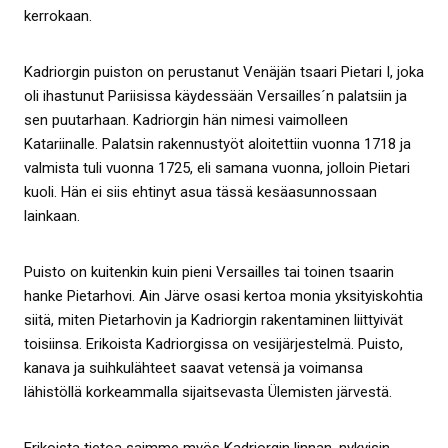
kerrokaan.
Kadriorgin puiston on perustanut Venäjän tsaari Pietari I, joka
oli ihastunut Pariisissa käydessään Versailles´n palatsiin ja
sen puutarhaan. Kadriorgin hän nimesi vaimolleen
Katariinalle. Palatsin rakennustyöt aloitettiin vuonna 1718 ja
valmista tuli vuonna 1725, eli samana vuonna, jolloin Pietari
kuoli. Hän ei siis ehtinyt asua tässä kesäasunnossaan
lainkaan.
Puisto on kuitenkin kuin pieni Versailles tai toinen tsaarin
hanke Pietarhovi. Ain Järve osasi kertoa monia yksityiskohtia
siitä, miten Pietarhovin ja Kadriorgin rakentaminen liittyivät
toisiinsa. Erikoista Kadriorgissa on vesijärjestelmä. Puisto,
kanava ja suihkulähteet saavat vetensä ja voimansa
lähistöllä korkeammalla sijaitsevasta Ülemisten järvestä.