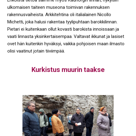
Erikoista tietoa saimme myös Kadriorgin linnan, nykyisin
ulkomaisen taiteen museona toimivan rakennuksen
rakennusvaiheista. Arkkitehtina oli italialainen Nicollo
Michetti, joka halusi rakentaa tyylipuhtaan barokkilinnan.
Pietari ei kuitenkaan ollut kovasti barokista innoissaan ja
vaati linnasta yksinkertaisempaa. Valtavat ikkunat ja lasiset
ovet hän kuitenkin hyväksyi, vaikka pohjoisen maan ilmasto
olisi vaatinut jotain tiiviimpää.
Kurkistus muurin taakse