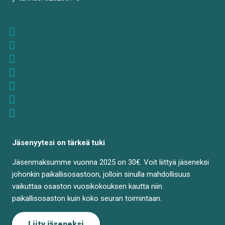
Tapahtumat
Liity jäseneksi
Meistä
Нет войне
Jäsenille
Venäjän aika
Yhteystiedot
Jäsenyytesi on tärkeä tuki
Jäsenmaksumme vuonna 2025 on 30€. Voit liittyä jäseneksi
johonkin paikallisosastoon, jolloin sinulla mahdollisuus
vaikuttaa osaston vuosikokouksen kautta niin
paikallisosaston kuin koko seuran toimintaan.
Liity jäseneksi