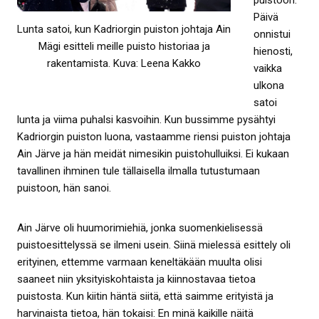
puistoon.
Päivä
Lunta satoi, kun Kadriorgin puiston johtaja Ain
onnistui
Mägi esitteli meille puisto historiaa ja
hienosti,
rakentamista. Kuva: Leena Kakko
vaikka
ulkona
satoi
lunta ja viima puhalsi kasvoihin. Kun bussimme pysähtyi
Kadriorgin puiston luona, vastaamme riensi puiston johtaja
Ain Järve ja hän meidät nimesikin puistohulluiksi. Ei kukaan
tavallinen ihminen tule tällaisella ilmalla tutustumaan
puistoon, hän sanoi.
Ain Järve oli huumorimiehiä, jonka suomenkielisessä
puistoesittelyssä se ilmeni usein. Siinä mielessä esittely oli
erityinen, ettemme varmaan keneltäkään muulta olisi
saaneet niin yksityiskohtaista ja kiinnostavaa tietoa
puistosta. Kun kiitin häntä siitä, että saimme erityistä ja
harvinaista tietoa, hän tokaisi: En minä kaikille näitä