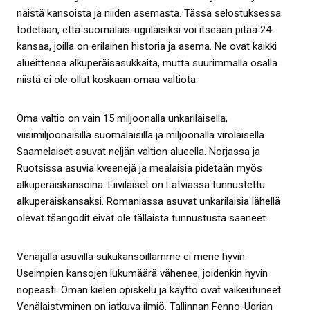
näistä kansoista ja niiden asemasta. Tässä selostuksessa
todetaan, että suomalais-ugrilaisiksi voi itseään pitää 24
kansaa, joilla on erilainen historia ja asema. Ne ovat kaikki
alueittensa alkuperäisasukkaita, mutta suurimmalla osalla
niistä ei ole ollut koskaan omaa valtiota.
Oma valtio on vain 15 miljoonalla unkarilaisella,
viisimiljoonaisilla suomalaisilla ja miljoonalla virolaisella.
Saamelaiset asuvat neljän valtion alueella. Norjassa ja
Ruotsissa asuvia kveenejä ja mealaisia pidetään myös
alkuperäiskansoina. Liiviläiset on Latviassa tunnustettu
alkuperäiskansaksi. Romaniassa asuvat unkarilaisia lähellä
olevat tšangodit eivät ole tällaista tunnustusta saaneet.
Venäjällä asuvilla sukukansoillamme ei mene hyvin.
Useimpien kansojen lukumäärä vähenee, joidenkin hyvin
nopeasti. Oman kielen opiskelu ja käyttö ovat vaikeutuneet.
Venäläistyminen on jatkuva ilmiö. Tallinnan Fenno-Ugrian