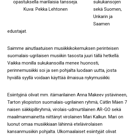
sukukansojen
opastuksella marilaisia tansseja.
sekä Suomen,
Kuva: Pekka Lehtonen
Unkarin ja
Saamen
edustajat.
Saimme ainutlaatuisen musiikkikokemuksen perinteisen
suomalais-ugrilaisen musiikin tasosta juuri tällä hetkellä.
Vaikka monilla sukukansoilla menee huonosti,
perinnemusiikki soi ja sen pohjalta luodaan uutta, josta
hyvällä syyllä voidaan käyttää ilmaisua nykymusiikki.
Esiintyjinä olivat mm. itämarilainen Anna Makeev ystävineen,
Tarton yliopiston suomalais-ugrilainen ryhmä, Cätlin Mäen 7
naisen säkkipilliryhmä, virolais-udmurtilainen AR-GO sekä
maailmanmainetta niittänyt virolainen Mari Kalkun. Mari on
luonut omaa musiikkiaan lähinnä etelävirolaisen
kansanmusiikin pohjalta. Ulkomaalaiset esiintyjät olivat