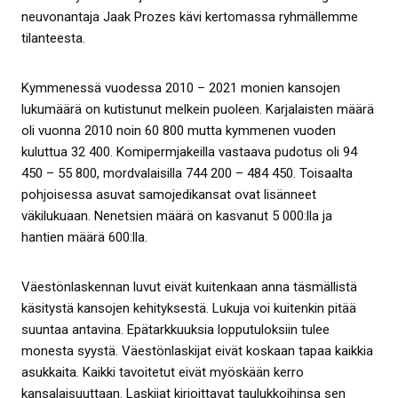
neuvonantaja Jaak Prozes kävi kertomassa ryhmällemme
tilanteesta.
Kymmenessä vuodessa 2010 – 2021 monien kansojen
lukumäärä on kutistunut melkein puoleen. Karjalaisten määrä
oli vuonna 2010 noin 60 800 mutta kymmenen vuoden
kuluttua 32 400. Komipermjakeilla vastaava pudotus oli 94
450 – 55 800, mordvalaisilla 744 200 – 484 450. Toisaalta
pohjoisessa asuvat samojedikansat ovat lisänneet
väkilukuaan. Nenetsien määrä on kasvanut 5 000:lla ja
hantien määrä 600:lla.
Väestönlaskennan luvut eivät kuitenkaan anna täsmällistä
käsitystä kansojen kehityksestä. Lukuja voi kuitenkin pitää
suuntaa antavina. Epätarkkuuksia lopputuloksiin tulee
monesta syystä. Väestönlaskijat eivät koskaan tapaa kaikkia
asukkaita. Kaikki tavoitetut eivät myöskään kerro
kansalaisuuttaan. Laskijat kirjoittavat taulukkoihinsa sen