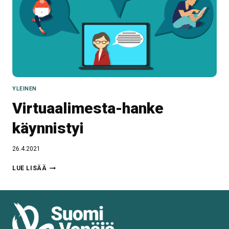
YLEINEN
Virtuaalimesta-hanke
käynnistyi
26.4.2021
VIRTUAALIMESTA-
LUE LISÄÄ
HANKE
KÄYNNISTYI