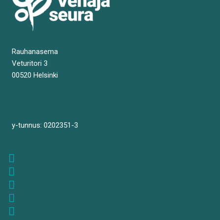
Rauhanasema
Veturitori 3
00520 Helsinki
+358 40 120 6950
svs@venajaseura.com
y-tunnus: 0202351-3
Tapahtumat
Liity jäseneksi
Meistä
Нет войне
Jäsenille